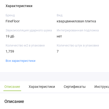
Характеристики
Бренд
Вид
FineFloor
кварцвиниловая плитка
Звукоизоляция ударного шума
Интегрированная подложка
19 дБ
нет
Количество м2 в упаковке
Количество штук в упаковке
1,759
7
Все характеристики
Описание
Характеристики
Сертификаты
Инструкц
Описание