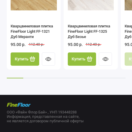
Кварцвиниловая плитка
Кварцвиниловая плитка
Ква
FineFloor Light FF-1321
FineFloor Light FF-1325
Fine
Дуб Меранти
Дуб Безье
Дуб
95.00 р.
95.00 р.
95.
112.40 р.
112.40 р.
Купить
Купить
К
ООО «Файн Флор Бай» , УНП 193448288
Информация, представленная на сайте,
не является договором публичной оферты