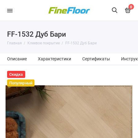
0
FF-1532 Дуб Бари
Главная
Клеевое покрытие
FF-1532 Дуб Бари
Описание
Характеристики
Сертификаты
Инструк
Скидка
Популярный